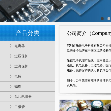
产品分类
公司简介（Company P
》 电容器
深圳市乐佳电子科技有限公司专注
欧美多个品牌在中国区域的授权代理
》 过压保护
乐佳电子代理产品线，应用覆盖
通讯、机电设备，工控电路、医疗
》 过流保护
服务，获得客户的认可和长期合
》 电感
如今，公司凭借着雄厚的仓储实
及风险。
》 磁珠
品牌授权代理：
》 贴片电阻器
贴片电容：禾伸堂HEC，信昌PDC，
压敏电阻：立昌SFI
》 二极管