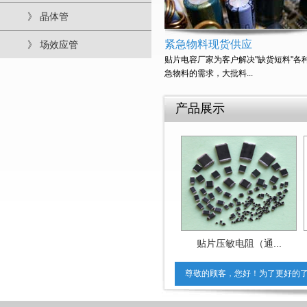
》 晶体管
紧急物料现货供应
》 场效应管
贴片电容厂家为客户解决"缺货短料"各
急物料的需求，大批料...
产品展示
...
▲ 0402,0...
贴片压敏电阻（通...
尊敬的顾客，您好！为了更好的了解