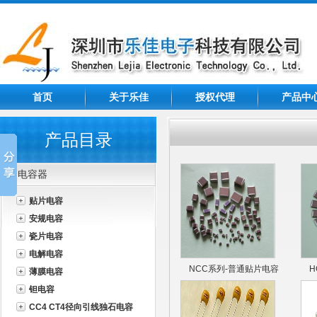
首页
关于乐佳
授权代理
产品中
产品目录
电容器
贴片电容
安规电容
瓷片电容
电解电容
NCC系列-普通贴片电容
H
薄膜电容
钽电容
CC4 CT4径向引线独石电容