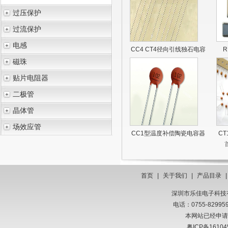
过压保护
过流保护
电感
CC4 CT4径向引线独石电容
R
磁珠
贴片电阻器
二极管
晶体管
场效应管
CC1型温度补偿陶瓷电容器
C
首页
|
关于我们
|
产品目录
深圳市乐佳电子科技有限
电话：0755-8299
本网站已经申请
粤ICP备16104