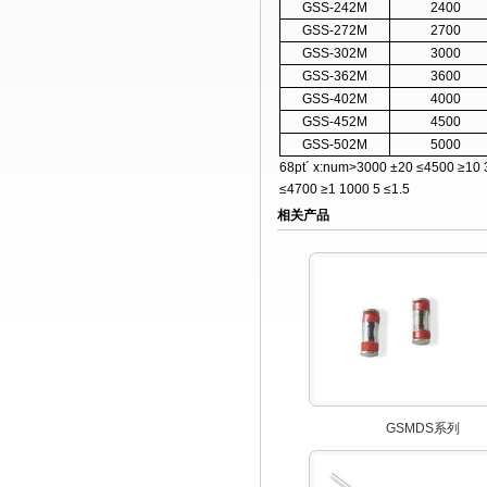
GSS-242M
2400
GSS-272M
2700
GSS-302M
3000
GSS-362M
3600
GSS-402M
4000
GSS-452M
4500
GSS-502M
5000
68pt´ x:num>3000 ±20 ≤4500 ≥10 3
≤4700 ≥1 1000 5 ≤1.5
相关产品
GSMDS系列