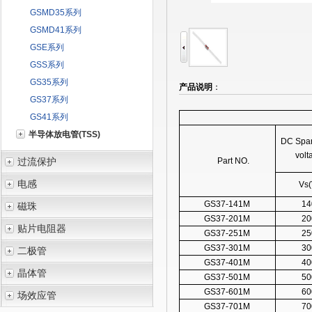
GSMD35系列
GSMD41系列
GSE系列
GSS系列
GS35系列
产品说明
：
GS37系列
GS41系列
半导体放电管(TSS)
DC Spar
volt
过流保护
Part NO.
电感
Vs(
GS37-141M
14
磁珠
GS37-201M
20
贴片电阻器
GS37-251M
25
GS37-301M
30
二极管
GS37-401M
40
晶体管
GS37-501M
50
GS37-601M
60
场效应管
GS37-701M
70